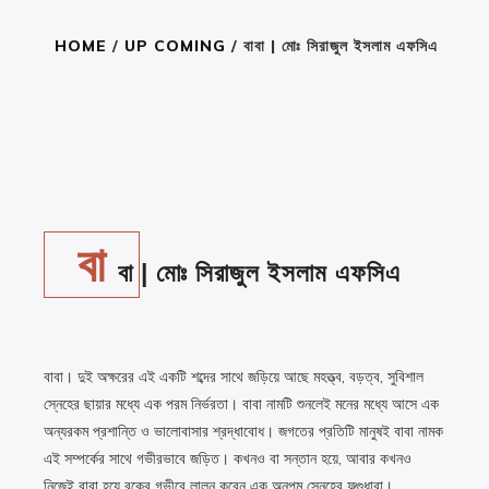
HOME
/
UP COMING
/ বাবা | মোঃ সিরাজুল ইসলাম এফসিএ
R
E
A
বা
D
বা | মোঃ সিরাজুল ইসলাম এফসিএ
T
H
E
B
বাবা। দুই অক্ষরের এই একটি শব্দের সাথে জড়িয়ে আছে মহত্ত্ব, বড়ত্ব, সুবিশাল
O
স্নেহের ছায়ার মধ্যে এক পরম নির্ভরতা। বাবা নামটি শুনলেই মনের মধ্যে আসে এক
O
অন্যরকম প্রশান্তি ও ভালোবাসার শ্রদ্ধাবোধ। জগতের প্রতিটি মানুষই বাবা নামক
K
এই সম্পর্কের সাথে গভীরভাবে জড়িত। কখনও বা সন্তান হয়ে, আবার কখনও
নিজেই বাবা হয়ে বুকের গভীরে লালন করেন এক অনুপম স্নেহের ফল্গুধারা।