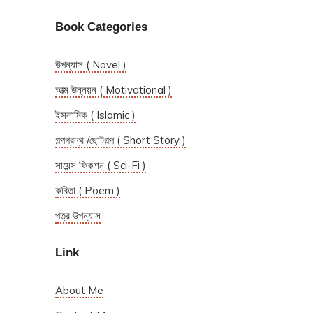
Book Categories
উপন্যাস ( Novel )
আত্ম উন্নয়ন ( Motivational )
ইসলামিক ( Islamic )
গল্পগ্রন্থ /ছোটগল্প ( Short Story )
সায়েন্স ফিকশন ( Sci-Fi )
কবিতা ( Poem )
পত্র উপন্যাস
Link
About Me